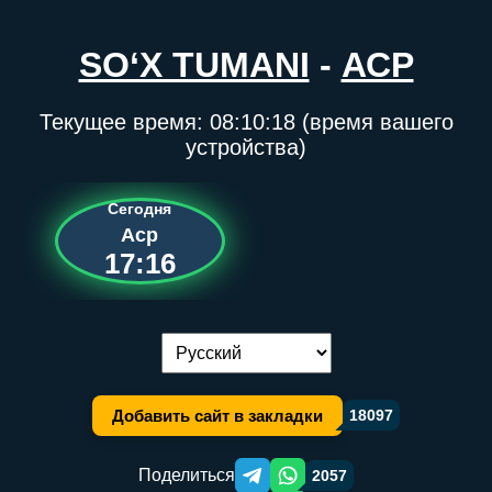
SO‘X TUMANI
-
АСР
Текущее время:
08:10:18
(время вашего
устройства)
Сегодня
Аср
17:16
Переключение языка:
Добавить сайт в закладки
18097
Поделиться
2057
Telegram orqali ulashish
WhatsApp orqali ulashish