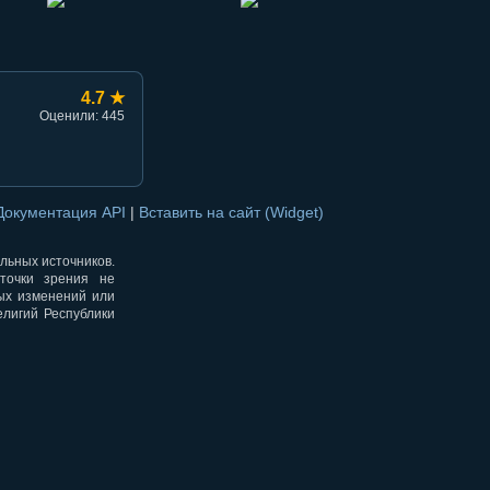
4.7 ★
Оценили: 445
Документация API
|
Вставить на сайт (Widget)
альных источников.
точки зрения не
ных изменений или
елигий Республики