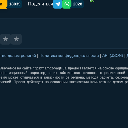
Поделиться
и
18039
2028
Telegram orqali ulashish
WhatsApp orqali ulashish
★
★
т по делам религий
|
Политика конфиденциальности
|
API (JSON)
|
ликуемое на сайте https://namoz-vaqti.uz, предоставляется на основе офици
нформационный характер, и их абсолютная точность с религиозной 
ремя может отличаться в зависимости от региона, метода расчёта, сезон
влений. Проект действует на основании заключения Комитета по делам р