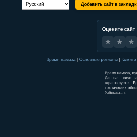
Добавить сайт в закладк
Переключение языка:
Оцените сайт
★
★
★
Время намаза
|
Основные регионы
|
Комите
Время намаза, пуб
Данные носят и
гарантируется. В
технических обно
Узбекистан.