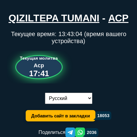
QIZILTEPA TUMANI
-
АСР
Текущее время:
13:43:05
(время вашего
устройства)
Текущая молитва
Аср
17:41
Переключение языка:
Добавить сайт в закладки
18053
Поделиться
2036
Telegram orqali ulashish
WhatsApp orqali ulashish