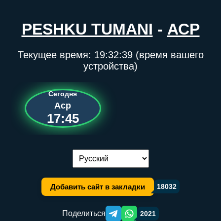
PESHKU TUMANI
-
АСР
Текущее время:
19:32:39
(время вашего
устройства)
Сегодня
Аср
17:45
Переключение языка:
Добавить сайт в закладки
18032
Поделиться
2021
Telegram orqali ulashish
WhatsApp orqali ulashish