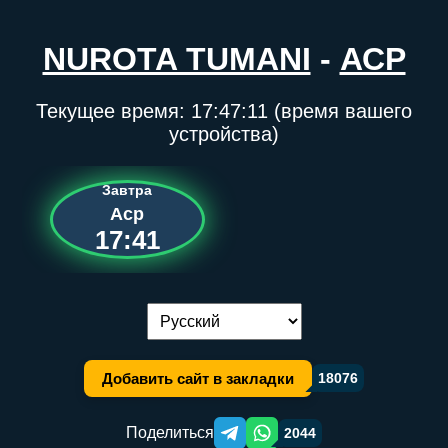
NUROTA TUMANI
-
АСР
Текущее время:
17:47:11
(время вашего
устройства)
Завтра
Аср
17:41
Переключение языка:
Добавить сайт в закладки
18076
Поделиться
2044
Telegram orqali ulashish
WhatsApp orqali ulashish