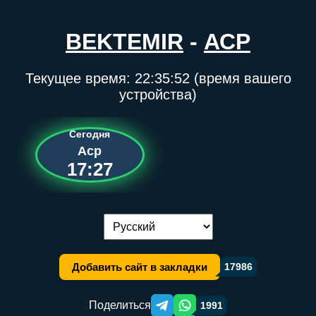
BEKTEMIR
-
АСР
Текущее время:
22:35:52
(время вашего
устройства)
Сегодня
Аср
17:27
Переключение языка:
Добавить сайт в закладки
17986
Поделиться
1991
Telegram orqali ulashish
WhatsApp orqali ulashish