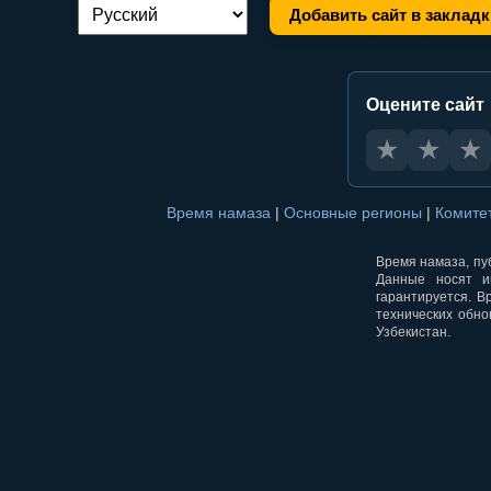
Добавить сайт в закладк
Переключение языка:
Оцените сайт
★
★
★
Время намаза
|
Основные регионы
|
Комите
Время намаза, пуб
Данные носят и
гарантируется. В
технических обно
Узбекистан.