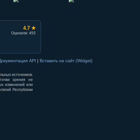
4.7 ★
Оценили: 455
Документация API
|
Вставить на сайт (Widget)
альных источников.
точки зрения не
ных изменений или
елигий Республики