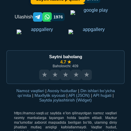
Ulashish
1976
Telegram orqali ulashish
WhatsApp orqali ulashish
Saytni baholang
4.7 ★
Baholovchi: 409
★
★
★
★
★
Namoz vaqtlari
|
Asosiy hududlar
|
Din ishlari bo‘yicha
qo‘mita
|
Maxfiylik siyosati
|
API (JSON)
|
API hujjati
|
Saytda joylashtirish (Widget)
https://namoz-vaqti.uz saytida e’lon qilinayotgan namoz vaqtlari
rasmiy manbalarga tayangan holda taqdim etiladi. Mazkur
ma’lumotlar axborot maqsadida berilgan bo‘lib, ularning diniy
jihatdan mutlaq aniqligi kafolatlanmaydi. Vaqtlar hudud,