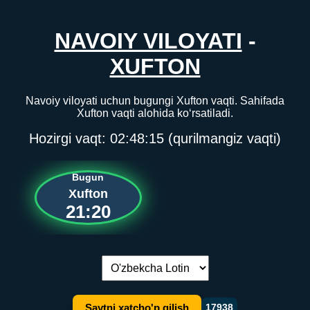
NAVOIY VILOYATI
-
XUFTON
Navoiy viloyati uchun bugungi Xufton vaqti. Sahifada
Xufton vaqti alohida ko‘rsatiladi.
Hozirgi vaqt:
02:48:15
(qurilmangiz vaqti)
Bugun
Xufton
21:20
Tilni almashtirish:
Saytni xatcho'p qilish
17938