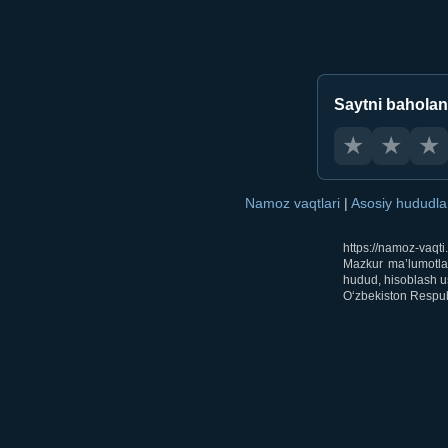
Saytni bahola
★
★
★
Namoz vaqtlari
|
Asosiy hududl
https://namoz-vaqt
Mazkur ma’lumotlar
hudud, hisoblash us
O‘zbekiston Respubl