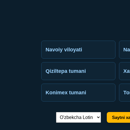
Navoiy viloyati
Na
Qiziltepa tumani
Xa
Konimex tumani
To
Saytni xa
Tilni almashtirish: