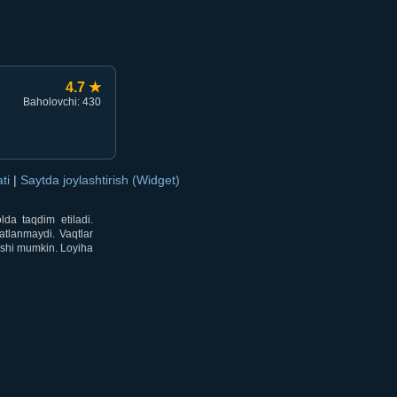
4.7 ★
Baholovchi: 430
ati
|
Saytda joylashtirish (Widget)
lda taqdim etiladi.
atlanmaydi. Vaqtlar
lishi mumkin. Loyiha