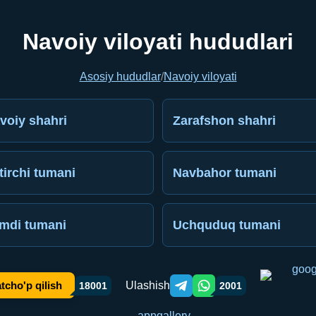
Navoiy viloyati hududlari
Asosiy hududlar
/
Navoiy viloyati
voiy shahri
Zarafshon shahri
tirchi tumani
Navbahor tumani
mdi tumani
Uchquduq tumani
Ulashish
tcho'p qilish
18001
2001
Telegram orqali ulashish
WhatsApp orqali ulashish