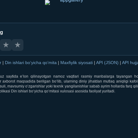
ng
★
★
ar
|
Din ishlari bo‘yicha qo‘mita
|
Maxfiylik siyosati
|
API (JSON)
|
API hujj
i.uz saytida e’lon qilinayotgan namoz vaqtlari rasmiy manbalarga tayangan ho
 axborot maqsadida berilgan bo‘lib, ularning diniy jihatdan mutlaq aniqligi kafol
uli, mavsumiy o‘zgarishlar yoki texnik yangilanishlar sabab ayrim hollarda farq qi
ikasi Din ishlari bo‘yicha qo‘mitasi xulosasi asosida faoliyat yuritadi.