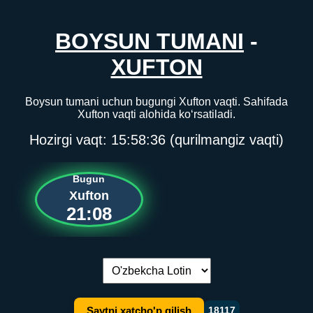
BOYSUN TUMANI
-
XUFTON
Boysun tumani uchun bugungi Xufton vaqti. Sahifada
Xufton vaqti alohida ko‘rsatiladi.
Hozirgi vaqt:
15:58:36
(qurilmangiz vaqti)
Bugun
Xufton
21:08
Tilni almashtirish:
Saytni xatcho'p qilish
18117