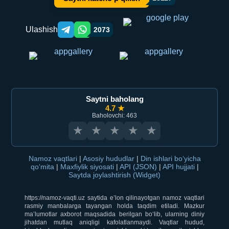
Ulashish
2073
Telegram orqali ulashish
WhatsApp orqali ulashish
Saytni baholang
4.7 ★
Baholovchi: 463
★
★
★
★
★
Namoz vaqtlari
|
Asosiy hududlar
|
Din ishlari bo‘yicha
qo‘mita
|
Maxfiylik siyosati
|
API (JSON)
|
API hujjati
|
Saytda joylashtirish (Widget)
https://namoz-vaqti.uz saytida e’lon qilinayotgan namoz vaqtlari
rasmiy manbalarga tayangan holda taqdim etiladi. Mazkur
ma’lumotlar axborot maqsadida berilgan bo‘lib, ularning diniy
jihatdan mutlaq aniqligi kafolatlanmaydi. Vaqtlar hudud,