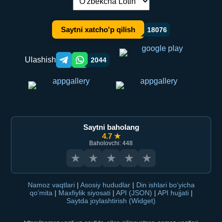
Tilni almashtirish:
Saytni xatcho'p qilish
18076
Ulashish
2044
Telegram orqali ulashish
WhatsApp orqali ulashish
Saytni baholang
4.7 ★
Baholovchi: 448
★
★
★
★
★
Namoz vaqtlari
|
Asosiy hududlar
|
Din ishlari bo‘yicha
qo‘mita
|
Maxfiylik siyosati
|
API (JSON)
|
API hujjati
|
Saytda joylashtirish (Widget)