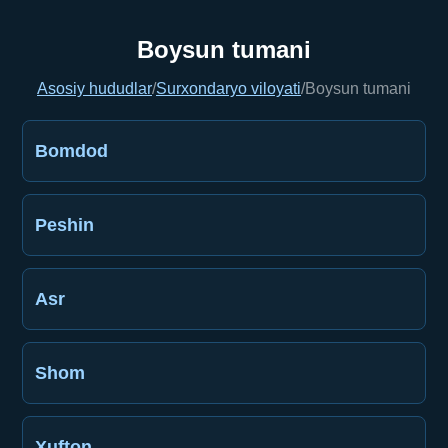
Boysun tumani
Asosiy hududlar
/
Surxondaryo viloyati
/
Boysun tumani
Bomdod
Peshin
Asr
Shom
Xufton