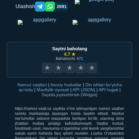
Ulashish
2091
Telegram orqali ulashish
WhatsApp orqali ulashish
Saytni baholang
4.7 ★
Baholovchi: 471
★
★
★
★
★
Namoz vaqtlari
|
Asosiy hududlar
|
Din ishlari bo‘yicha
qo‘mita
|
Maxfiylik siyosati
|
API (JSON)
|
API hujjati
|
Saytda joylashtirish (Widget)
https://namoz-vaqti.uz saytida e’lon qilinayotgan namoz vaqtlari
rasmiy manbalarga tayangan holda taqdim etiladi. Mazkur
ma’lumotlar axborot maqsadida berilgan bo‘lib, ularning diniy
jihatdan mutlaq aniqligi kafolatlanmaydi. Vaqtlar hudud,
hisoblash usuli, mavsumiy o‘zgarishlar yoki texnik yangilanishlar
sabab ayrim hollarda farq qilishi mumkin. Loyiha O‘zbekiston
Respublikasi Din ishlari bo‘yicha qo‘mitasi xulosasi asosida