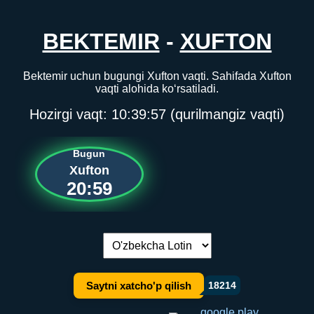
BEKTEMIR
-
XUFTON
Bektemir uchun bugungi Xufton vaqti. Sahifada Xufton
vaqti alohida ko‘rsatiladi.
Hozirgi vaqt:
10:39:57
(qurilmangiz vaqti)
Bugun
Xufton
20:59
Tilni almashtirish:
Saytni xatcho'p qilish
18214