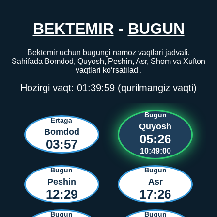
BEKTEMIR
-
BUGUN
Bektemir uchun bugungi namoz vaqtlari jadvali.
Sahifada Bomdod, Quyosh, Peshin, Asr, Shom va Xufton
vaqtlari ko‘rsatiladi.
Hozirgi vaqt:
01:39:59
(qurilmangiz vaqti)
Bugun
Ertaga
Quyosh
Bomdod
05:26
03:57
10:49:00
Bugun
Bugun
Peshin
Asr
12:29
17:26
Bugun
Bugun