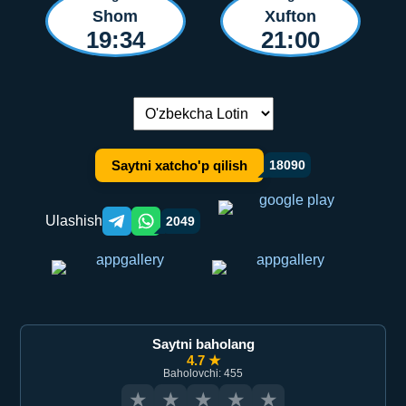
Shom
Xufton
19:34
21:00
Tilni almashtirish:
Saytni xatcho'p qilish
18090
Ulashish
2049
Telegram orqali ulashish
WhatsApp orqali ulashish
Saytni baholang
4.7 ★
Baholovchi: 455
★
★
★
★
★