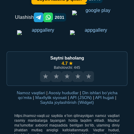
Ulashish
2031
Telegram orqali ulashish
WhatsApp orqali ulashish
Saytni baholang
4.7 ★
Baholovchi: 445
★
★
★
★
★
Namoz vaqtlari
|
Asosiy hududlar
|
Din ishlari bo‘yicha
qo‘mita
|
Maxfiylik siyosati
|
API (JSON)
|
API hujjati
|
Saytda joylashtirish (Widget)
https://namoz-vaqti.uz saytida e’lon qilinayotgan namoz vaqtlari
rasmiy manbalarga tayangan holda taqdim etiladi. Mazkur
ma’lumotlar axborot maqsadida berilgan bo‘lib, ularning diniy
jihatdan mutlaq aniqligi kafolatlanmaydi. Vaqtlar hudud,