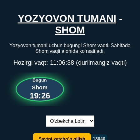
YOZYOVON TUMANI
-
SHOM
Yozyovon tumani uchun bugungi Shom vaqti. Sahifada
Shom vaqti alohida ko‘rsatiladi.
Hozirgi vaqt:
11:06:38
(qurilmangiz vaqti)
Bugun
Shom
19:26
Tilni almashtirish:
Saytni xatcho'p qilish
18046