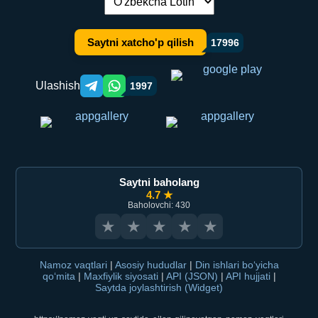
Tilni almashtirish:
Saytni xatcho'p qilish
17996
Ulashish
1997
Telegram orqali ulashish
WhatsApp orqali ulashish
Saytni baholang
4.7 ★
Baholovchi: 430
★
★
★
★
★
Namoz vaqtlari
|
Asosiy hududlar
|
Din ishlari bo‘yicha
qo‘mita
|
Maxfiylik siyosati
|
API (JSON)
|
API hujjati
|
Saytda joylashtirish (Widget)