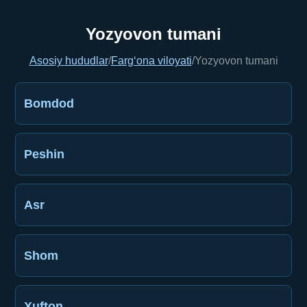
Yozyovon tumani
Asosiy hududlar
/
Farg‘ona viloyati
/
Yozyovon tumani
Bomdod
Peshin
Asr
Shom
Xufton