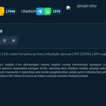
Ulashish
17946
1976
Telegram orqali ulashish
WhatsApp orqali ulashish
ng
★
★
ar
|
Din ishlari bo‘yicha qo‘mita
|
Maxfiylik siyosati
|
API (JSON)
|
API hujj
i.uz saytida e’lon qilinayotgan namoz vaqtlari rasmiy manbalarga tayangan ho
 axborot maqsadida berilgan bo‘lib, ularning diniy jihatdan mutlaq aniqligi kafol
uli, mavsumiy o‘zgarishlar yoki texnik yangilanishlar sabab ayrim hollarda farq qi
ikasi Din ishlari bo‘yicha qo‘mitasi xulosasi asosida faoliyat yuritadi.