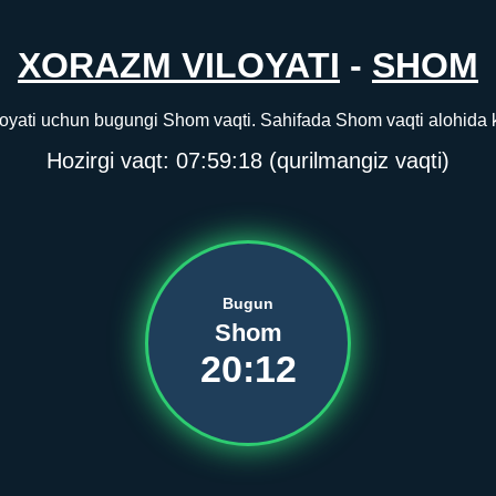
XORAZM VILOYATI
-
SHOM
oyati uchun bugungi Shom vaqti. Sahifada Shom vaqti alohida ko
Hozirgi vaqt:
07:59:18
(qurilmangiz vaqti)
Bugun
Shom
20:12