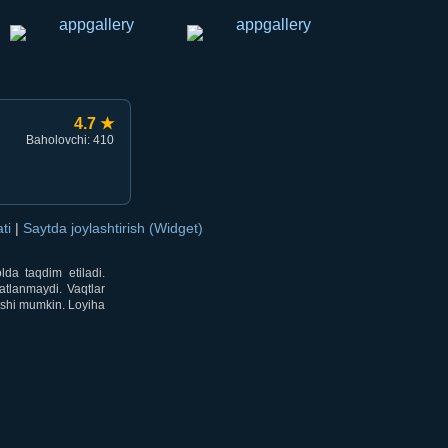
4.7 ★
Baholovchi: 410
ati
|
Saytda joylashtirish (Widget)
lda taqdim etiladi.
atlanmaydi. Vaqtlar
lishi mumkin. Loyiha