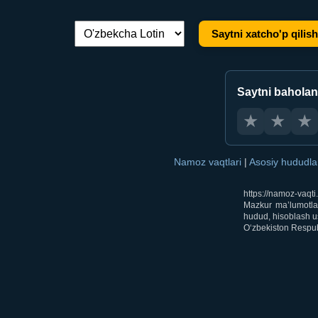
Saytni xatcho'p qilish
Tilni almashtirish:
Saytni bahola
★
★
★
Namoz vaqtlari
|
Asosiy hududl
https://namoz-vaqt
Mazkur ma’lumotlar
hudud, hisoblash us
O‘zbekiston Respubl