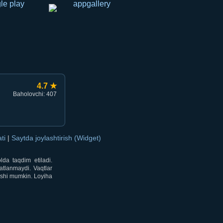
4.7 ★
Baholovchi: 407
ati
|
Saytda joylashtirish (Widget)
lda taqdim etiladi.
atlanmaydi. Vaqtlar
lishi mumkin. Loyiha