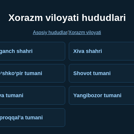
Xorazm viloyati hududlari
Asosiy hududlar
/
Xorazm viloyati
ganch shahri
Xiva shahri
‘shko‘pir tumani
Shovot tumani
va tumani
Yangibozor tumani
proqqal’a tumani