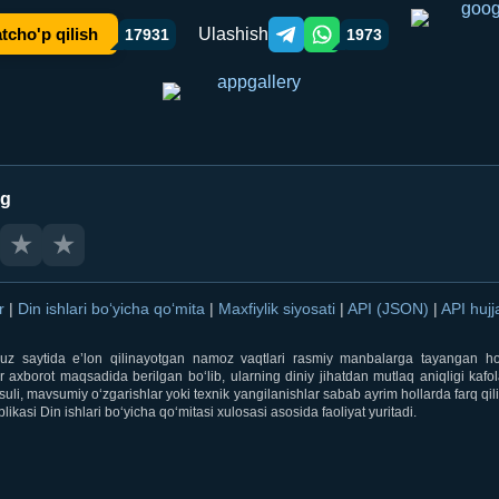
Ulashish
tcho'p qilish
17931
1973
Telegram orqali ulashish
WhatsApp orqali ulashish
ng
★
★
ar
|
Din ishlari bo‘yicha qo‘mita
|
Maxfiylik siyosati
|
API (JSON)
|
API hujj
i.uz saytida e’lon qilinayotgan namoz vaqtlari rasmiy manbalarga tayangan ho
 axborot maqsadida berilgan bo‘lib, ularning diniy jihatdan mutlaq aniqligi kafol
uli, mavsumiy o‘zgarishlar yoki texnik yangilanishlar sabab ayrim hollarda farq qi
ikasi Din ishlari bo‘yicha qo‘mitasi xulosasi asosida faoliyat yuritadi.