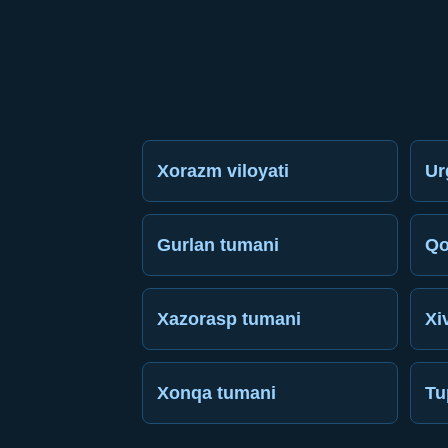
Xorazm viloyati
Ur
Gurlan tumani
Qo
Xazorasp tumani
Xi
Xonqa tumani
Tu