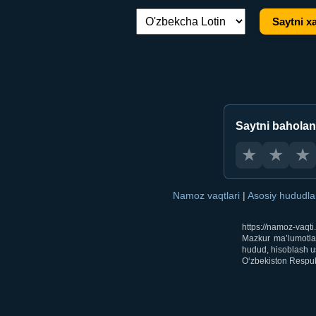
Saytni xa
Tilni almashtirish:
Saytni bahola
★
★
★
Namoz vaqtlari
|
Asosiy hududl
https://namoz-vaqt
Mazkur ma’lumotlar
hudud, hisoblash us
O‘zbekiston Respubl