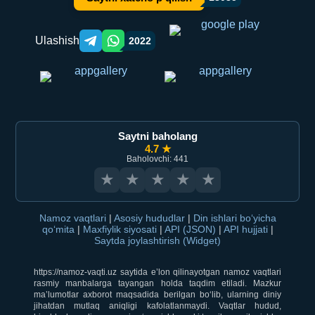
Ulashish
2022
Telegram orqali ulashish
WhatsApp orqali ulashish
Saytni baholang
4.7 ★
Baholovchi: 441
★
★
★
★
★
Namoz vaqtlari
|
Asosiy hududlar
|
Din ishlari bo‘yicha
qo‘mita
|
Maxfiylik siyosati
|
API (JSON)
|
API hujjati
|
Saytda joylashtirish (Widget)
https://namoz-vaqti.uz saytida e’lon qilinayotgan namoz vaqtlari
rasmiy manbalarga tayangan holda taqdim etiladi. Mazkur
ma’lumotlar axborot maqsadida berilgan bo‘lib, ularning diniy
jihatdan mutlaq aniqligi kafolatlanmaydi. Vaqtlar hudud,