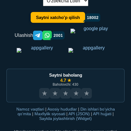
Tilni almashtirish:
Saytni xatcho'p qilish
18002
Ulashish
2001
Telegram orqali ulashish
WhatsApp orqali ulashish
Saytni baholang
4.7 ★
Baholovchi: 430
★
★
★
★
★
Namoz vaqtlari
|
Asosiy hududlar
|
Din ishlari bo‘yicha
qo‘mita
|
Maxfiylik siyosati
|
API (JSON)
|
API hujjati
|
Saytda joylashtirish (Widget)