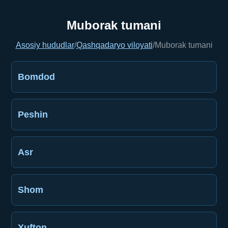
Muborak tumani
Asosiy hududlar
/
Qashqadaryo viloyati
/
Muborak tumani
Bomdod
Peshin
Asr
Shom
Xufton