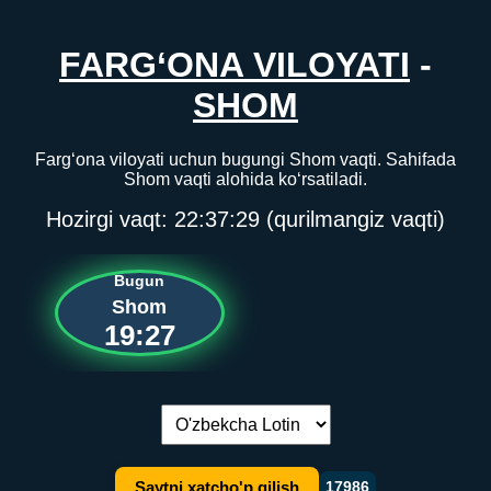
FARG‘ONA VILOYATI
-
SHOM
Farg‘ona viloyati uchun bugungi Shom vaqti. Sahifada
Shom vaqti alohida ko‘rsatiladi.
Hozirgi vaqt:
22:37:29
(qurilmangiz vaqti)
Bugun
Shom
19:27
Tilni almashtirish:
Saytni xatcho'p qilish
17986