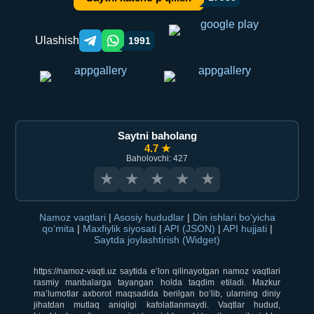
Ulashish
1991
Telegram orqali ulashish
WhatsApp orqali ulashish
Saytni baholang
4.7 ★
Baholovchi: 427
★
★
★
★
★
Namoz vaqtlari
|
Asosiy hududlar
|
Din ishlari bo‘yicha
qo‘mita
|
Maxfiylik siyosati
|
API (JSON)
|
API hujjati
|
Saytda joylashtirish (Widget)
https://namoz-vaqti.uz saytida e’lon qilinayotgan namoz vaqtlari
rasmiy manbalarga tayangan holda taqdim etiladi. Mazkur
ma’lumotlar axborot maqsadida berilgan bo‘lib, ularning diniy
jihatdan mutlaq aniqligi kafolatlanmaydi. Vaqtlar hudud,