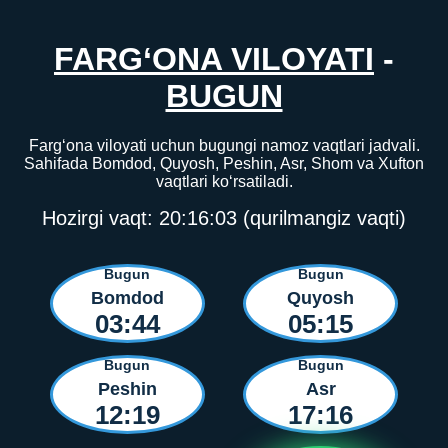
FARG‘ONA VILOYATI
-
BUGUN
Farg‘ona viloyati uchun bugungi namoz vaqtlari jadvali.
Sahifada Bomdod, Quyosh, Peshin, Asr, Shom va Xufton
vaqtlari ko‘rsatiladi.
Hozirgi vaqt:
20:16:03
(qurilmangiz vaqti)
Bugun
Bugun
Bomdod
Quyosh
03:44
05:15
Bugun
Bugun
Peshin
Asr
12:19
17:16