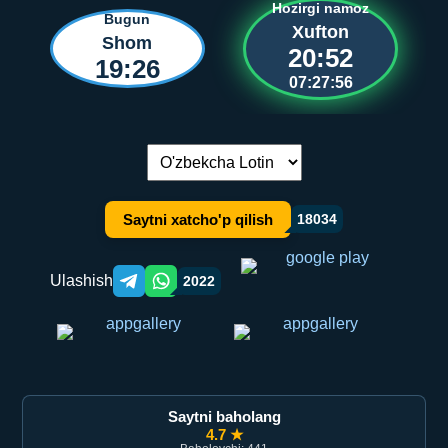
Hozirgi namoz
Bugun
Xufton
Shom
20:52
19:26
07:27:56
Tilni almashtirish:
Saytni xatcho'p qilish
18034
Ulashish
2022
Telegram orqali ulashish
WhatsApp orqali ulashish
Saytni baholang
4.7 ★