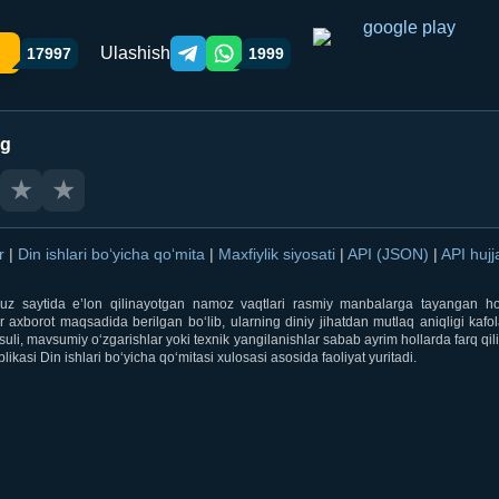
Ulashish
17997
1999
Telegram orqali ulashish
WhatsApp orqali ulashish
ng
★
★
ar
|
Din ishlari bo‘yicha qo‘mita
|
Maxfiylik siyosati
|
API (JSON)
|
API hujj
i.uz saytida e’lon qilinayotgan namoz vaqtlari rasmiy manbalarga tayangan ho
 axborot maqsadida berilgan bo‘lib, ularning diniy jihatdan mutlaq aniqligi kafol
uli, mavsumiy o‘zgarishlar yoki texnik yangilanishlar sabab ayrim hollarda farq qi
ikasi Din ishlari bo‘yicha qo‘mitasi xulosasi asosida faoliyat yuritadi.