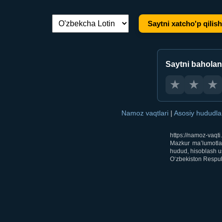
Saytni xatcho'p qilish
Tilni almashtirish:
Saytni bahola
★
★
★
Namoz vaqtlari
|
Asosiy hududl
https://namoz-vaqt
Mazkur ma’lumotlar
hudud, hisoblash us
O‘zbekiston Respubl