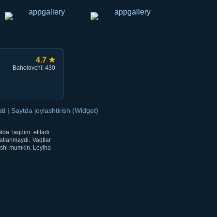
4.7 ★
Baholovchi: 430
ati
|
Saytda joylashtirish (Widget)
lda taqdim etiladi.
atlanmaydi. Vaqtlar
lishi mumkin. Loyiha