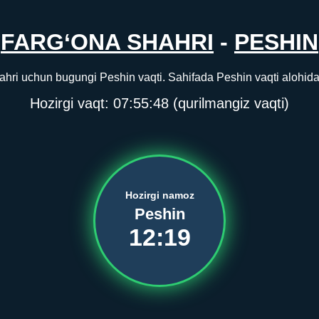
FARG‘ONA SHAHRI
-
PESHIN
hri uchun bugungi Peshin vaqti. Sahifada Peshin vaqti alohida 
Hozirgi vaqt:
07:55:48
(qurilmangiz vaqti)
Hozirgi namoz
Peshin
12:19