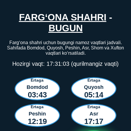
FARG‘ONA SHAHRI
-
BUGUN
Farg‘ona shahri uchun bugungi namoz vaqtlari jadvali.
Sahifada Bomdod, Quyosh, Peshin, Asr, Shom va Xufton
vaqtlari ko‘rsatiladi.
Hozirgi vaqt:
17:31:03
(qurilmangiz vaqti)
Ertaga
Ertaga
Bomdod
Quyosh
03:43
05:14
Ertaga
Ertaga
Peshin
Asr
12:19
17:17