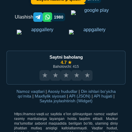
Ulashish
1980
Telegram orqali ulashish
WhatsApp orqali ulashish
Saytni baholang
4.7 ★
Baholovchi: 415
★
★
★
★
★
Namoz vaqtlari
|
Asosiy hududlar
|
Din ishlari bo‘yicha
qo‘mita
|
Maxfiylik siyosati
|
API (JSON)
|
API hujjati
|
Saytda joylashtirish (Widget)
https://namoz-vaqti.uz saytida e’lon qilinayotgan namoz vaqtlari
rasmiy manbalarga tayangan holda taqdim etiladi. Mazkur
ma’lumotlar axborot maqsadida berilgan bo‘lib, ularning diniy
jihatdan mutlaq aniqligi kafolatlanmaydi. Vaqtlar hudud,