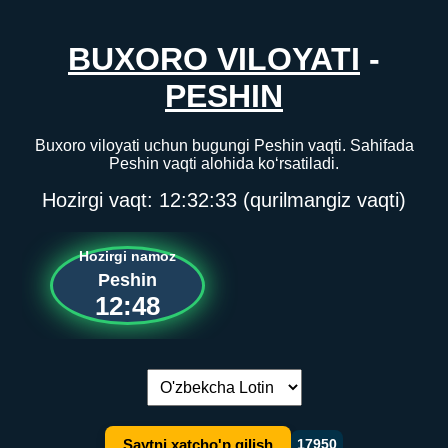
BUXORO VILOYATI
-
PESHIN
Buxoro viloyati uchun bugungi Peshin vaqti. Sahifada
Peshin vaqti alohida ko‘rsatiladi.
Hozirgi vaqt:
12:32:33
(qurilmangiz vaqti)
Hozirgi namoz
Peshin
12:48
Tilni almashtirish:
Saytni xatcho'p qilish
17950