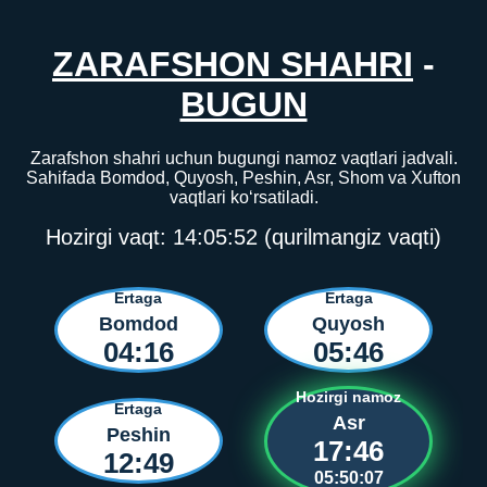
ZARAFSHON SHAHRI
-
BUGUN
Zarafshon shahri uchun bugungi namoz vaqtlari jadvali.
Sahifada Bomdod, Quyosh, Peshin, Asr, Shom va Xufton
vaqtlari ko‘rsatiladi.
Hozirgi vaqt:
14:05:52
(qurilmangiz vaqti)
Ertaga
Ertaga
Bomdod
Quyosh
04:16
05:46
Hozirgi namoz
Ertaga
Asr
Peshin
17:46
12:49
05:50:07