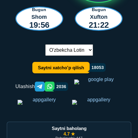
Bugun
Bugun
Shom
Xufton
19:56
21:22
Tilni almashtirish:
Saytni xatcho'p qilish
18053
Ulashish
2036
Telegram orqali ulashish
WhatsApp orqali ulashish
Saytni baholang
4.7 ★