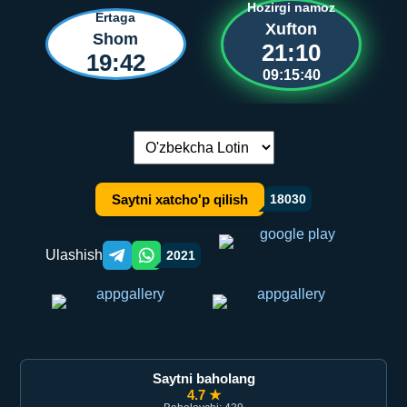
Hozirgi namoz
Ertaga
Xufton
Shom
21:10
19:42
09:15:40
Tilni almashtirish:
Saytni xatcho'p qilish
18030
Ulashish
2021
Telegram orqali ulashish
WhatsApp orqali ulashish
Saytni baholang
4.7 ★