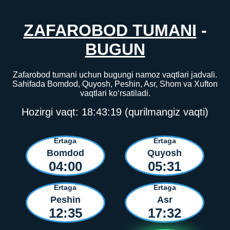
ZAFAROBOD TUMANI
-
BUGUN
Zafarobod tumani uchun bugungi namoz vaqtlari jadvali.
Sahifada Bomdod, Quyosh, Peshin, Asr, Shom va Xufton
vaqtlari ko‘rsatiladi.
Hozirgi vaqt:
18:43:19
(qurilmangiz vaqti)
Ertaga
Ertaga
Bomdod
Quyosh
04:00
05:31
Ertaga
Ertaga
Peshin
Asr
12:35
17:32