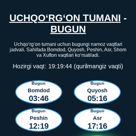
UCHQO‘RG‘ON TUMANI
-
BUGUN
Uchqo‘rg‘on tumani uchun bugungi namoz vaqtlari
jadvali. Sahifada Bomdod, Quyosh, Peshin, Asr, Shom
va Xufton vaqtlari ko‘rsatiladi.
Hozirgi vaqt:
19:19:45
(qurilmangiz vaqti)
Bugun
Bugun
Bomdod
Quyosh
03:46
05:16
Bugun
Bugun
Peshin
Asr
12:19
17:16