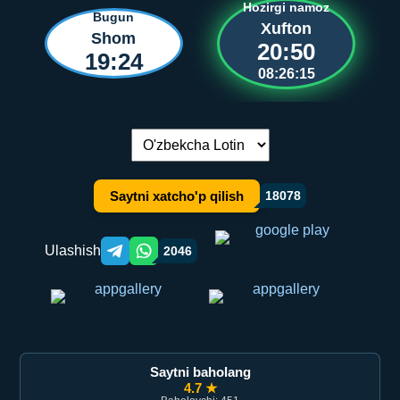
Hozirgi namoz
Bugun
Xufton
Shom
20:50
19:24
08:26:14
Tilni almashtirish:
Saytni xatcho'p qilish
18078
Ulashish
2046
Telegram orqali ulashish
WhatsApp orqali ulashish
Saytni baholang
4.7 ★