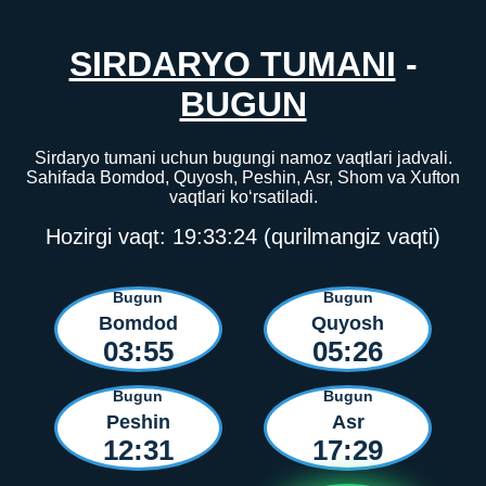
SIRDARYO TUMANI
-
BUGUN
Sirdaryo tumani uchun bugungi namoz vaqtlari jadvali.
Sahifada Bomdod, Quyosh, Peshin, Asr, Shom va Xufton
vaqtlari ko‘rsatiladi.
Hozirgi vaqt:
19:33:24
(qurilmangiz vaqti)
Bugun
Bugun
Bomdod
Quyosh
03:55
05:26
Bugun
Bugun
Peshin
Asr
12:31
17:29