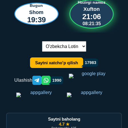
Hozirgi namoz
Bugun
Xufton
Shom
21:06
19:39
08:21:35
Tilni almashtirish:
Saytni xatcho'p qilish
17983
Ulashish
1990
Telegram orqali ulashish
WhatsApp orqali ulashish
Saytni baholang
4.7 ★