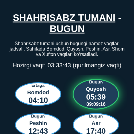
SHAHRISABZ TUMANI
-
BUGUN
Shahrisabz tumani uchun bugungi namoz vaqtlari
jadvali. Sahifada Bomdod, Quyosh, Peshin, Asr, Shom
va Xufton vaqtlari ko‘rsatiladi.
Hozirgi vaqt:
03:33:43
(qurilmangiz vaqti)
Bugun
Ertaga
Quyosh
Bomdod
05:39
04:10
09:09:16
Bugun
Bugun
Peshin
Asr
12:43
17:40