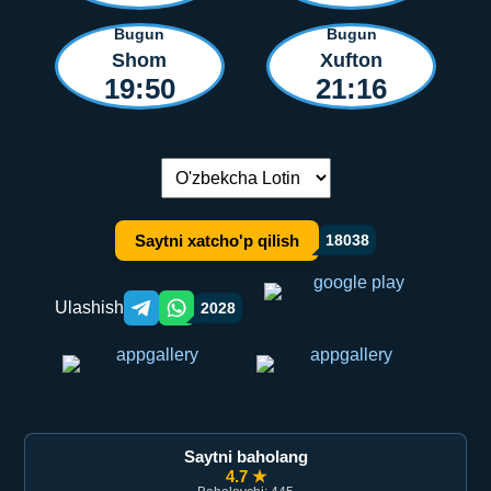
Bugun
Bugun
Shom
Xufton
19:50
21:16
Tilni almashtirish:
Saytni xatcho'p qilish
18038
Ulashish
2028
Telegram orqali ulashish
WhatsApp orqali ulashish
Saytni baholang
4.7 ★