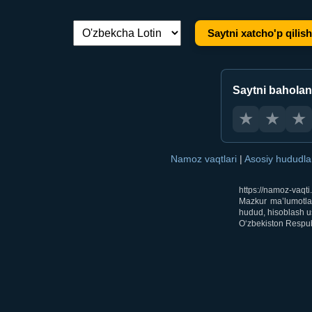
Saytni xatcho'p qilish
Tilni almashtirish:
Saytni bahola
★
★
★
Namoz vaqtlari
|
Asosiy hududl
https://namoz-vaqt
Mazkur ma’lumotlar
hudud, hisoblash us
O‘zbekiston Respubl