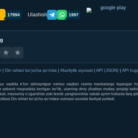
Ulashish
17994
1997
Telegram orqali ulashish
WhatsApp orqali ulashish
ng
★
★
ar
|
Din ishlari bo‘yicha qo‘mita
|
Maxfiylik siyosati
|
API (JSON)
|
API hujj
i.uz saytida e’lon qilinayotgan namoz vaqtlari rasmiy manbalarga tayangan ho
 axborot maqsadida berilgan bo‘lib, ularning diniy jihatdan mutlaq aniqligi kafol
uli, mavsumiy o‘zgarishlar yoki texnik yangilanishlar sabab ayrim hollarda farq qi
ikasi Din ishlari bo‘yicha qo‘mitasi xulosasi asosida faoliyat yuritadi.