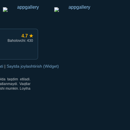
4.7 ★
Baholovchi: 430
ati
|
Saytda joylashtirish (Widget)
lda taqdim etiladi.
atlanmaydi. Vaqtlar
lishi mumkin. Loyiha