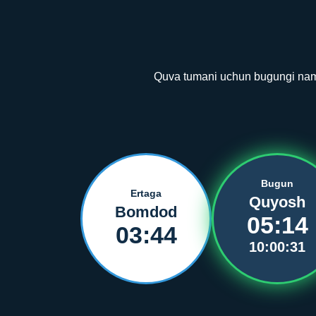
Quva tumani uchun bugungi namoz
Bugun
Ertaga
Quyosh
Bomdod
05:14
03:44
10:00:31