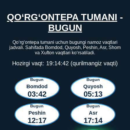
QO‘RG‘ONTEPA TUMANI
-
BUGUN
Qo‘rg‘ontepa tumani uchun bugungi namoz vaqtlari
jadvali. Sahifada Bomdod, Quyosh, Peshin, Asr, Shom
va Xufton vaqtlari ko‘rsatiladi.
Hozirgi vaqt:
19:14:42
(qurilmangiz vaqti)
Bugun
Bugun
Bomdod
Quyosh
03:42
05:13
Bugun
Bugun
Peshin
Asr
12:17
17:14