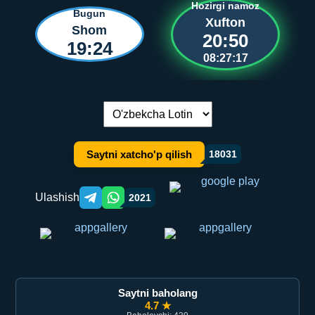
Hozirgi namoz
Bugun
Xufton
Shom
20:50
19:24
08:27:17
Tilni almashtirish:
Saytni xatcho'p qilish
18031
Ulashish
2021
Telegram orqali ulashish
WhatsApp orqali ulashish
Saytni baholang
4.7 ★