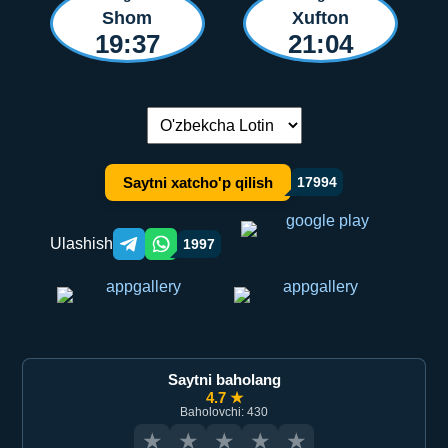
Shom
Xufton
19:37
21:04
Tilni almashtirish:
Saytni xatcho'p qilish
17994
Ulashish
1997
Telegram orqali ulashish
WhatsApp orqali ulashish
Saytni baholang
4.7 ★
Baholovchi: 430
★
★
★
★
★