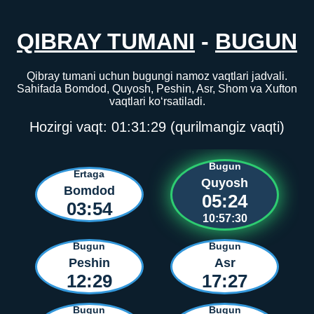
QIBRAY TUMANI
-
BUGUN
Qibray tumani uchun bugungi namoz vaqtlari jadvali.
Sahifada Bomdod, Quyosh, Peshin, Asr, Shom va Xufton
vaqtlari ko‘rsatiladi.
Hozirgi vaqt:
01:31:29
(qurilmangiz vaqti)
Bugun
Ertaga
Quyosh
Bomdod
05:24
03:54
10:57:30
Bugun
Bugun
Peshin
Asr
12:29
17:27
Bugun
Bugun