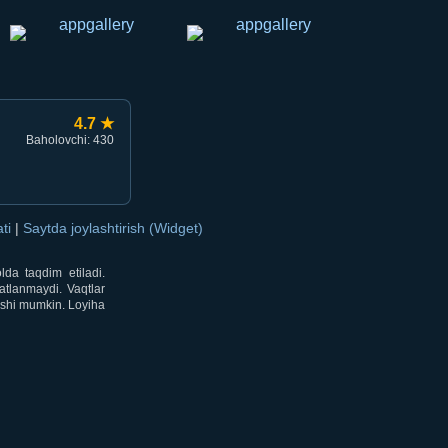
4.7 ★
Baholovchi: 430
ati
|
Saytda joylashtirish (Widget)
lda taqdim etiladi.
atlanmaydi. Vaqtlar
lishi mumkin. Loyiha