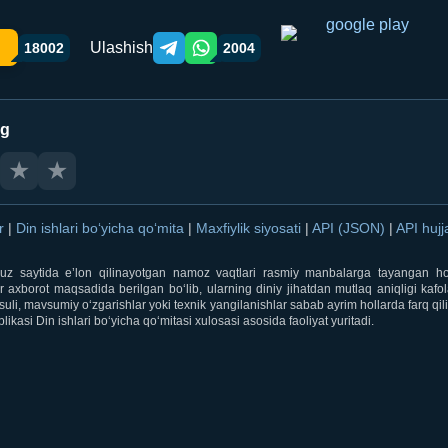
Ulashish
18002
2004
Telegram orqali ulashish
WhatsApp orqali ulashish
ng
★
★
ar
|
Din ishlari bo‘yicha qo‘mita
|
Maxfiylik siyosati
|
API (JSON)
|
API hujj
i.uz saytida e’lon qilinayotgan namoz vaqtlari rasmiy manbalarga tayangan ho
 axborot maqsadida berilgan bo‘lib, ularning diniy jihatdan mutlaq aniqligi kafol
uli, mavsumiy o‘zgarishlar yoki texnik yangilanishlar sabab ayrim hollarda farq qi
ikasi Din ishlari bo‘yicha qo‘mitasi xulosasi asosida faoliyat yuritadi.