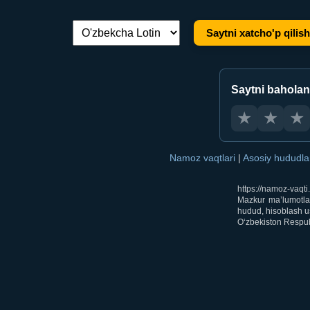
Saytni xatcho'p qilish
Tilni almashtirish:
Saytni bahola
★
★
★
Namoz vaqtlari
|
Asosiy hududl
https://namoz-vaqt
Mazkur ma’lumotlar
hudud, hisoblash us
O‘zbekiston Respubl