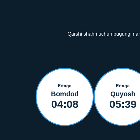
Qarshi shahri uchun bugungi namo
Ertaga
Ertaga
Bomdod
Quyosh
04:08
05:39