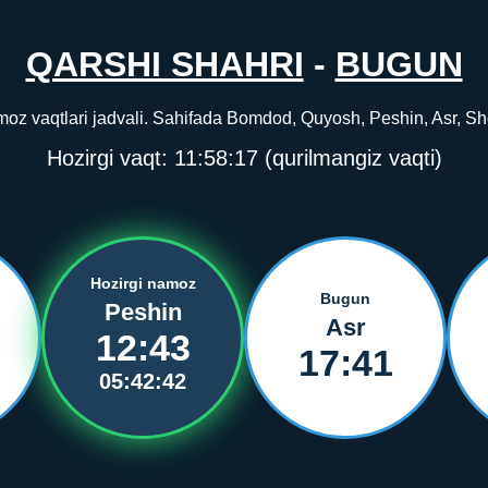
QARSHI SHAHRI
-
BUGUN
z vaqtlari jadvali. Sahifada Bomdod, Quyosh, Peshin, Asr, Shom
Hozirgi vaqt:
11:58:17
(qurilmangiz vaqti)
Hozirgi namoz
Bugun
Peshin
Asr
12:43
17:41
05:42:42