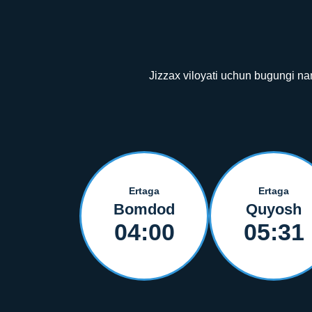
Jizzax viloyati uchun bugungi na
Ertaga
Ertaga
Bomdod
Quyosh
04:00
05:31