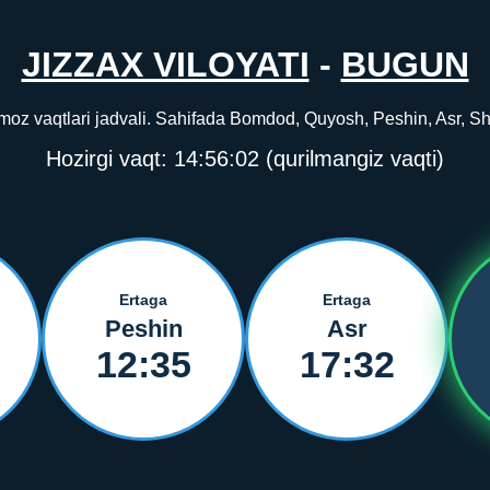
JIZZAX VILOYATI
-
BUGUN
moz vaqtlari jadvali. Sahifada Bomdod, Quyosh, Peshin, Asr, Shom
Hozirgi vaqt:
14:56:02
(qurilmangiz vaqti)
Ertaga
Ertaga
Peshin
Asr
12:35
17:32