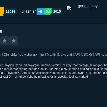
Ulashish
18016
2015
Telegram orqali ulashish
WhatsApp orqali ulashish
ng
★
★
ar
|
Din ishlari bo‘yicha qo‘mita
|
Maxfiylik siyosati
|
API (JSON)
|
API hujj
i.uz saytida e’lon qilinayotgan namoz vaqtlari rasmiy manbalarga tayangan ho
 axborot maqsadida berilgan bo‘lib, ularning diniy jihatdan mutlaq aniqligi kafol
uli, mavsumiy o‘zgarishlar yoki texnik yangilanishlar sabab ayrim hollarda farq qi
ikasi Din ishlari bo‘yicha qo‘mitasi xulosasi asosida faoliyat yuritadi.