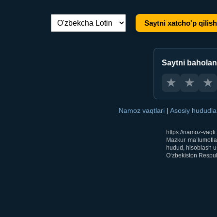
Saytni xatcho'p qilish
Tilni almashtirish:
Saytni bahola
★
★
★
Namoz vaqtlari
|
Asosiy hududl
https://namoz-vaqt
Mazkur ma’lumotlar
hudud, hisoblash us
O‘zbekiston Respubl