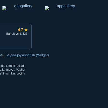
4.7 ★
Baholovchi: 433
ati
|
Saytda joylashtirish (Widget)
lda taqdim etiladi.
atlanmaydi. Vaqtlar
lishi mumkin. Loyiha