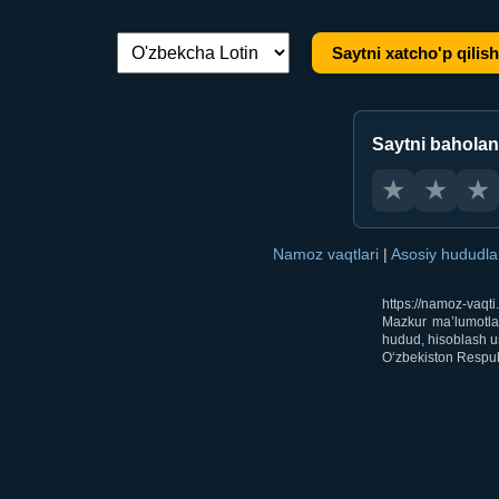
Saytni xatcho'p qilish
Tilni almashtirish:
Saytni bahola
★
★
★
Namoz vaqtlari
|
Asosiy hududl
https://namoz-vaqt
Mazkur ma’lumotlar
hudud, hisoblash us
O‘zbekiston Respubl