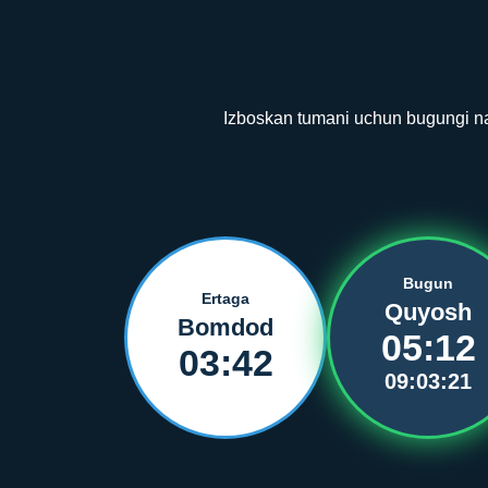
Izboskan tumani uchun bugungi nam
Bugun
Ertaga
Quyosh
Bomdod
05:12
03:42
09:03:20