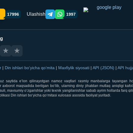
Ulashish
17996
1997
Telegram orqali ulashish
WhatsApp orqali ulashish
ng
★
★
ar
|
Din ishlari bo‘yicha qo‘mita
|
Maxfiylik siyosati
|
API (JSON)
|
API hujj
i.uz saytida e’lon qilinayotgan namoz vaqtlari rasmiy manbalarga tayangan ho
 axborot maqsadida berilgan bo‘lib, ularning diniy jihatdan mutlaq aniqligi kafol
uli, mavsumiy o‘zgarishlar yoki texnik yangilanishlar sabab ayrim hollarda farq qi
ikasi Din ishlari bo‘yicha qo‘mitasi xulosasi asosida faoliyat yuritadi.