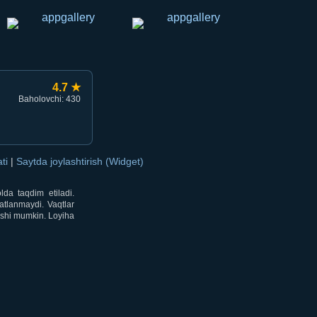
4.7 ★
Baholovchi: 430
ati
|
Saytda joylashtirish (Widget)
lda taqdim etiladi.
atlanmaydi. Vaqtlar
lishi mumkin. Loyiha