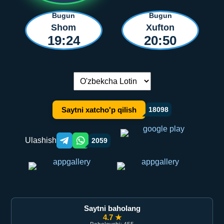
Bugun
Bugun
Shom
Xufton
19:24
20:50
Tilni almashtirish:
Saytni xatcho'p qilish
18098
Ulashish
2059
Telegram orqali ulashish
WhatsApp orqali ulashish
Saytni baholang
4.7 ★