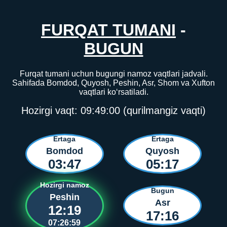
FURQAT TUMANI
-
BUGUN
Furqat tumani uchun bugungi namoz vaqtlari jadvali.
Sahifada Bomdod, Quyosh, Peshin, Asr, Shom va Xufton
vaqtlari ko‘rsatiladi.
Hozirgi vaqt:
09:49:00
(qurilmangiz vaqti)
Ertaga
Ertaga
Bomdod
Quyosh
03:47
05:17
Hozirgi namoz
Bugun
Peshin
Asr
12:19
17:16
07:26:59