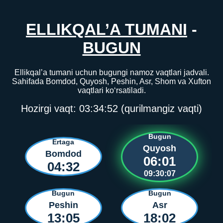
ELLIKQAL’A TUMANI
-
BUGUN
Ellikqal’a tumani uchun bugungi namoz vaqtlari jadvali.
Sahifada Bomdod, Quyosh, Peshin, Asr, Shom va Xufton
vaqtlari ko‘rsatiladi.
Hozirgi vaqt:
03:34:52
(qurilmangiz vaqti)
Bugun
Ertaga
Quyosh
Bomdod
06:01
04:32
09:30:07
Bugun
Bugun
Peshin
Asr
13:05
18:02