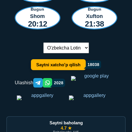
Bugun
Bugun
Shom
Xufton
20:12
21:38
Tilni almashtirish:
Saytni xatcho'p qilish
18038
Ulashish
2028
Telegram orqali ulashish
WhatsApp orqali ulashish
Saytni baholang
4.7 ★