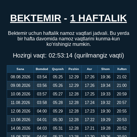
BEKTEMIR
-
1 HAFTALIK
Bektemir uchun haftalik namoz vaqtlari jadvali. Bu yerda
bir hafta davomida namoz vaqtlarini kunma-kun
ko‘rishingiz mumkin.
Hozirgi vaqt:
02:53:15
(qurilmangiz vaqti)
Sana
Bomdod
Quyosh
Peshin
Asr
Shom
Xufton
08.08.2026
03:54
05:25
12:29
17:26
19:36
21:02
09.08.2026
03:56
05:26
12:29
17:26
19:34
21:00
10.08.2026
03:57
05:27
12:28
17:25
19:33
20:59
11.08.2026
03:58
05:28
12:28
17:24
19:32
20:57
12.08.2026
04:00
05:29
12:28
17:23
19:30
20:55
13.08.2026
04:01
05:30
12:28
17:22
19:29
20:53
14.08.2026
04:03
05:31
12:28
17:21
19:28
20:52
15.08.2026
04:04
05:32
12:28
17:20
19:26
20:50