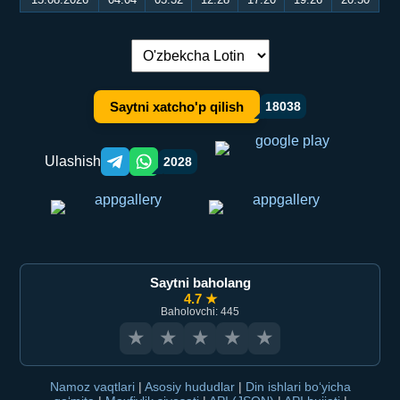
Tilni almashtirish:
Saytni xatcho'p qilish
18038
Ulashish
2028
Telegram orqali ulashish
WhatsApp orqali ulashish
Saytni baholang
4.7 ★
Baholovchi: 445
★
★
★
★
★
Namoz vaqtlari
|
Asosiy hududlar
|
Din ishlari bo‘yicha