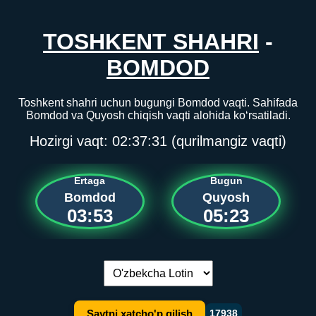
TOSHKENT SHAHRI
-
BOMDOD
Toshkent shahri uchun bugungi Bomdod vaqti. Sahifada
Bomdod va Quyosh chiqish vaqti alohida ko‘rsatiladi.
Hozirgi vaqt:
02:37:31
(qurilmangiz vaqti)
Ertaga
Bugun
Bomdod
Quyosh
03:53
05:23
Tilni almashtirish:
Saytni xatcho'p qilish
17938