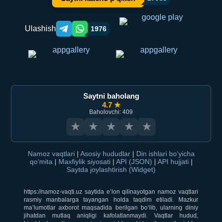
Ulashish
1976
Telegram orqali ulashish
WhatsApp orqali ulashish
Saytni baholang
4.7 ★
Baholovchi: 409
★
★
★
★
★
Namoz vaqtlari
|
Asosiy hududlar
|
Din ishlari bo‘yicha
qo‘mita
|
Maxfiylik siyosati
|
API (JSON)
|
API hujjati
|
Saytda joylashtirish (Widget)
https://namoz-vaqti.uz saytida e’lon qilinayotgan namoz vaqtlari
rasmiy manbalarga tayangan holda taqdim etiladi. Mazkur
ma’lumotlar axborot maqsadida berilgan bo‘lib, ularning diniy
jihatdan mutlaq aniqligi kafolatlanmaydi. Vaqtlar hudud,