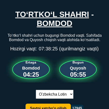
TO‘RTKO‘L SHAHRI
-
BOMDOD
To‘rtko‘l shahri uchun bugungi Bomdod vaqti. Sahifada
Bomdod va Quyosh chiqish vaqti alohida ko‘rsatiladi.
Hozirgi vaqt:
07:38:25
(qurilmangiz vaqti)
Ertaga
Bugun
Bomdod
Quyosh
04:25
05:55
Tilni almashtirish:
Saytni xatcho'p qilish
17945