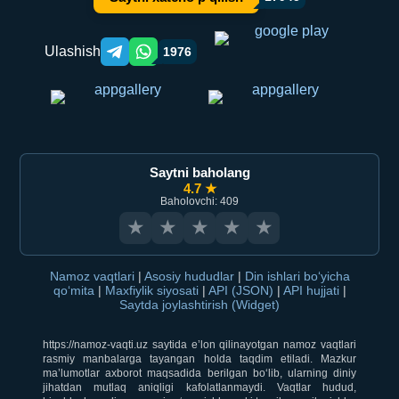
Ulashish
1976
Telegram orqali ulashish
WhatsApp orqali ulashish
Saytni baholang
4.7 ★
Baholovchi: 409
★
★
★
★
★
Namoz vaqtlari
|
Asosiy hududlar
|
Din ishlari bo‘yicha
qo‘mita
|
Maxfiylik siyosati
|
API (JSON)
|
API hujjati
|
Saytda joylashtirish (Widget)
https://namoz-vaqti.uz saytida e’lon qilinayotgan namoz vaqtlari
rasmiy manbalarga tayangan holda taqdim etiladi. Mazkur
ma’lumotlar axborot maqsadida berilgan bo‘lib, ularning diniy
jihatdan mutlaq aniqligi kafolatlanmaydi. Vaqtlar hudud,