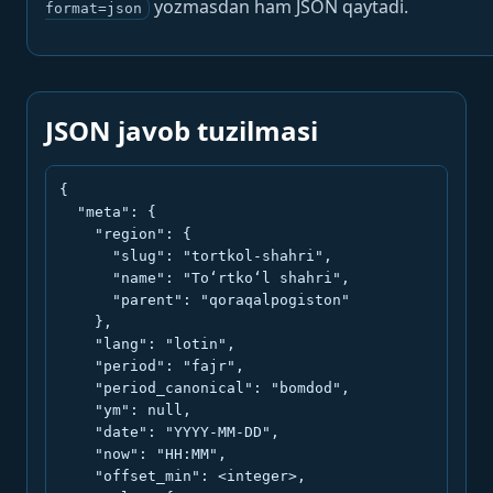
yozmasdan ham JSON qaytadi.
format=json
JSON javob tuzilmasi
{

  "meta": {

    "region": {

      "slug": "tortkol-shahri",

      "name": "To‘rtko‘l shahri",

      "parent": "qoraqalpogiston"

    },

    "lang": "lotin",

    "period": "fajr",

    "period_canonical": "bomdod",

    "ym": null,

    "date": "YYYY-MM-DD",

    "now": "HH:MM",

    "offset_min": <integer>,
