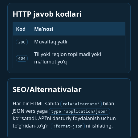
HTTP javob kodlari
Kod
Ma’nosi
Muvaffaqiyatli
200
Til yoki region topilmadi yoki
404
ma’lumot yo‘q
SEO/Alternativalar
Har bir HTML sahifa
bilan
rel="alternate"
JSON versiyaga
type="application/json"
ko‘rsatadi. API’ni dasturiy foydalanish uchun
to‘g‘ridan-to‘g‘ri
ni ishlating.
?format=json