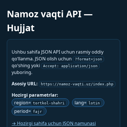
Namoz vaqti API —
Hujjat
Ushbu sahifa JSON API uchun rasmiy oddiy
qo‘llanma. JSON olish uchun
?format=json
qo‘shing yoki
Accept: application/json
yuboring.
Asosiy URL:
https://namoz-vaqti.uz/index.php
Hozirgi parametrlar:
region=
lang=
tortkol-shahri
lotin
period=
fajr
→ Hozirgi sahifa uchun JSON namunasi