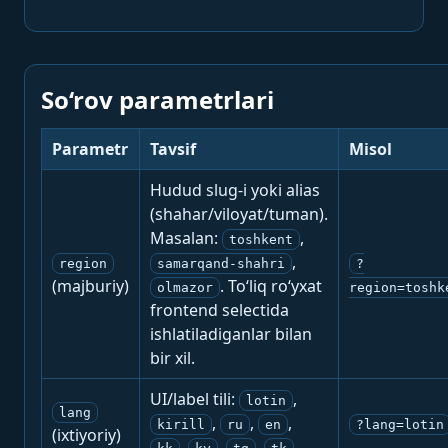
So‘rov parametrlari
Parametr
Tavsif
Misol
Hudud slug-i yoki alias
(shahar/viloyat/tuman).
Masalan:
,
toshkent
,
region
samarqand-shahri
?
(majburiy)
. To‘liq ro‘yxat
olmazor
region=toshk
frontend selectida
ishlatiladiganlar bilan
bir xil.
UI/label tili:
,
lotin
lang
,
,
,
kirill
ru
en
?lang=lotin
(ixtiyoriy)
,
,
,