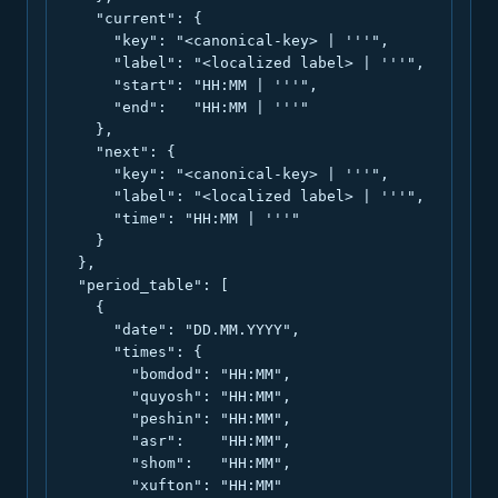
    "current": {

      "key": "<canonical-key> | '''",

      "label": "<localized label> | '''",

      "start": "HH:MM | '''",

      "end":   "HH:MM | '''"

    },

    "next": {

      "key": "<canonical-key> | '''",

      "label": "<localized label> | '''",

      "time": "HH:MM | '''"

    }

  },

  "period_table": [

    {

      "date": "DD.MM.YYYY",

      "times": {

        "bomdod": "HH:MM",

        "quyosh": "HH:MM",

        "peshin": "HH:MM",

        "asr":    "HH:MM",

        "shom":   "HH:MM",

        "xufton": "HH:MM"
