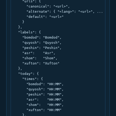
    "urls": {

      "canonical": "<url>",

      "alternate": { "<lang>": "<url>", ... },

      "default": "<url>"

    }

  },

  "labels": {

    "bomdod": "Bomdod",

    "quyosh": "Quyosh",

    "peshin": "Peshin",

    "asr":    "Asr",

    "shom":   "Shom",

    "xufton": "Xufton"

  },

  "today": {

    "times": {

      "bomdod": "HH:MM",

      "quyosh": "HH:MM",

      "peshin": "HH:MM",

      "asr":    "HH:MM",

      "shom":   "HH:MM",

      "xufton": "HH:MM"

    },
