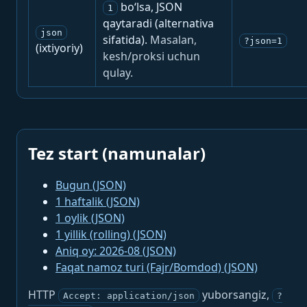
bo‘lsa, JSON
1
qaytaradi (alternativa
json
sifatida).
Masalan,
?json=1
(ixtiyoriy)
kesh/proksi uchun
qulay.
Tez start (namunalar)
Bugun (JSON)
1 haftalik (JSON)
1 oylik (JSON)
1 yillik (rolling) (JSON)
Aniq oy: 2026-08 (JSON)
Faqat namoz turi (Fajr/Bomdod) (JSON)
HTTP
yuborsangiz,
Accept: application/json
?