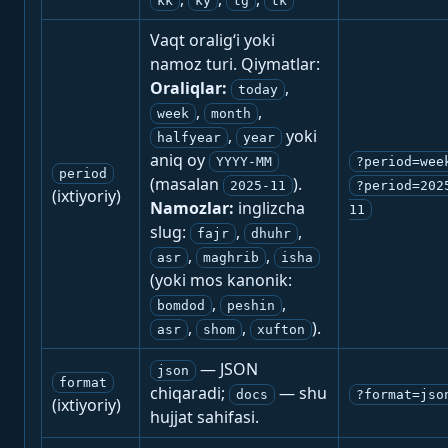
kk
ky
tg
tk
Vaqt oralig‘i yoki
namoz turi. Qiymatlar:
Oraliqlar:
,
today
,
,
week
month
,
yoki
halfyear
year
aniq oy
YYYY-MM
?period=wee
period
(masalan
).
2025-11
?period=202
(ixtiyoriy)
Namozlar:
inglizcha
11
slug:
,
,
fajr
dhuhr
,
,
asr
maghrib
isha
(yoki mos kanonik:
,
,
bomdod
peshin
,
,
).
asr
shom
xufton
— JSON
json
format
chiqaradi;
— shu
docs
?format=jso
(ixtiyoriy)
hujjat sahifasi.