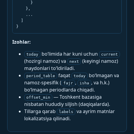
      }

    },

    ...

  ]

}
Izohlar:
bo‘limida har kuni uchun
today
current
(hozirgi namoz) va
(keyingi namoz)
next
maydonlari to‘ldiriladi.
faqat
bo‘lmagan va
period_table
today
namoz-spesifik (
,
, va h.k.)
fajr
isha
bo‘lmagan periodlarda chiqadi.
— Toshkent bazasiga
offset_min
nisbatan hududiy siljish (daqiqalarda).
Tillarga qarab
va ayrim matnlar
labels
lokalizatsiya qilinadi.