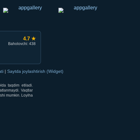
4.7 ★
Baholovchi: 438
ati
|
Saytda joylashtirish (Widget)
lda taqdim etiladi.
atlanmaydi. Vaqtlar
lishi mumkin. Loyiha