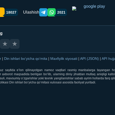
Ulashish
18027
2021
Telegram orqali ulashish
WhatsApp orqali ulashish
ng
★
★
ar
|
Din ishlari bo‘yicha qo‘mita
|
Maxfiylik siyosati
|
API (JSON)
|
API hujj
i.uz saytida e’lon qilinayotgan namoz vaqtlari rasmiy manbalarga tayangan ho
 axborot maqsadida berilgan bo‘lib, ularning diniy jihatdan mutlaq aniqligi kafol
uli, mavsumiy o‘zgarishlar yoki texnik yangilanishlar sabab ayrim hollarda farq qi
ikasi Din ishlari bo‘yicha qo‘mitasi xulosasi asosida faoliyat yuritadi.