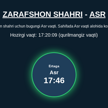
ZARAFSHON SHAHRI
-
ASR
 shahri uchun bugungi Asr vaqti. Sahifada Asr vaqti alohida ko‘r
Hozirgi vaqt:
17:20:09
(qurilmangiz vaqti)
Ertaga
Asr
17:46