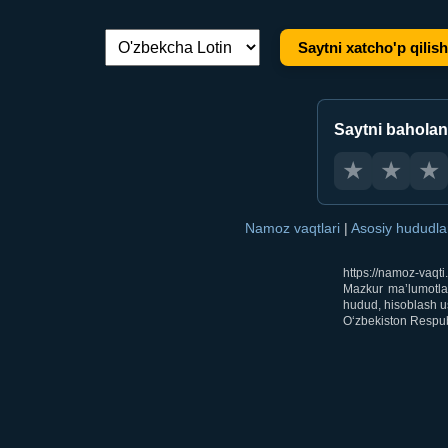
Saytni xatcho'p qilish
Tilni almashtirish:
Saytni bahola
★
★
★
Namoz vaqtlari
|
Asosiy hududl
https://namoz-vaqt
Mazkur ma’lumotlar
hudud, hisoblash us
O‘zbekiston Respubl