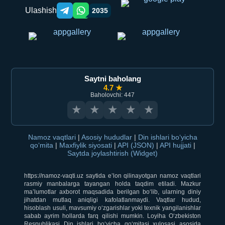
Ulashish
2035
Telegram orqali ulashish
WhatsApp orqali ulashish
Saytni baholang
4.7 ★
Baholovchi: 447
★
★
★
★
★
Namoz vaqtlari
|
Asosiy hududlar
|
Din ishlari bo‘yicha
qo‘mita
|
Maxfiylik siyosati
|
API (JSON)
|
API hujjati
|
Saytda joylashtirish (Widget)
https://namoz-vaqti.uz saytida e’lon qilinayotgan namoz vaqtlari
rasmiy manbalarga tayangan holda taqdim etiladi. Mazkur
ma’lumotlar axborot maqsadida berilgan bo‘lib, ularning diniy
jihatdan mutlaq aniqligi kafolatlanmaydi. Vaqtlar hudud,
hisoblash usuli, mavsumiy o‘zgarishlar yoki texnik yangilanishlar
sabab ayrim hollarda farq qilishi mumkin. Loyiha O‘zbekiston
Respublikasi Din ishlari bo‘yicha qo‘mitasi xulosasi asosida