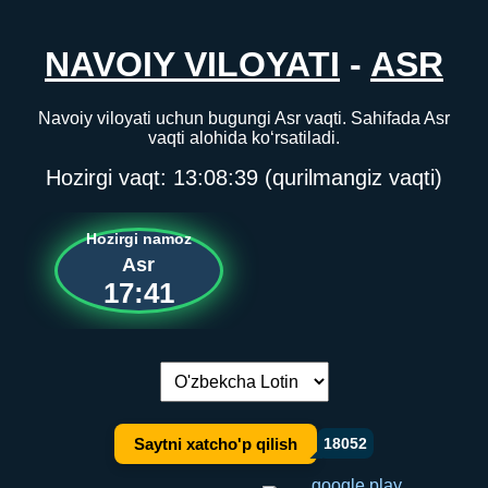
NAVOIY VILOYATI
-
ASR
Navoiy viloyati uchun bugungi Asr vaqti. Sahifada Asr
vaqti alohida ko‘rsatiladi.
Hozirgi vaqt:
13:08:39
(qurilmangiz vaqti)
Hozirgi namoz
Asr
17:41
Tilni almashtirish:
Saytni xatcho'p qilish
18052