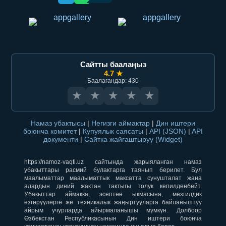
Сайтты баалаңыз
4.7 ★
Баалагандар: 430
★
★
★
★
★
Намаз убактысы
|
Негизги аймактар
|
Дин иштери
боюнча комитет
|
Купуялык саясаты
|
API (JSON)
|
API
документи
|
Сайтка жайгаштыруу (Widget)
https://namoz-vaqti.uz сайтында жарыяланган намаз
убакыттары расмий булактарга таянып берилет. Бул
маалыматтар маалыматтык максатта сунушталат жана
алардын диний жактан тактыгы толук кепилденбейт.
Убакыттар аймакка, эсептөө ыкмасына, мезгилдик
өзгөрүүлөргө же техникалык жаңыртууларга байланыштуу
айрым учурларда айырмаланышы мүмкүн. Долбоор
Өзбекстан Республикасынын Дин иштери боюнча