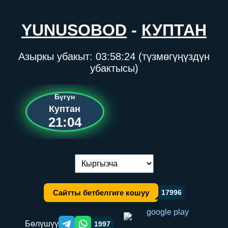
YUNUSOBOD
-
КУПТАН
Азыркы убакыт:
03:58:24
(түзмөгүңүздүн
убактысы)
Бүгүн
Куптан
21:04
Тилди алмаштыруу:
Сайтты бетбелгиге кошуу
17996
Бөлүшүү
1997
Telegram orqali ulashish
WhatsApp orqali ulashish