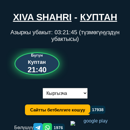
XIVA SHAHRI
-
КУПТАН
Азыркы убакыт:
03:21:45
(түзмөгүңүздүн
убактысы)
Бүгүн
Куптан
21:40
Тилди алмаштыруу:
Сайтты бетбелгиге кошуу
17938
Бөлүшүү
1976
Telegram orqali ulashish
WhatsApp orqali ulashish