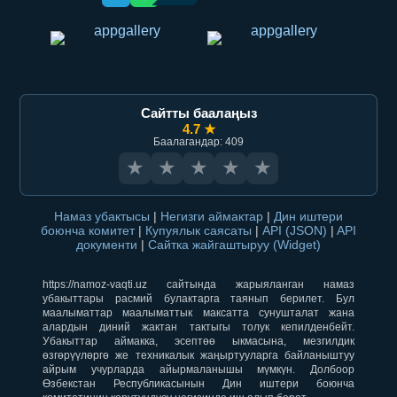
Сайтты баалаңыз
4.7 ★
Баалагандар: 409
★
★
★
★
★
Намаз убактысы
|
Негизги аймактар
|
Дин иштери
боюнча комитет
|
Купуялык саясаты
|
API (JSON)
|
API
документи
|
Сайтка жайгаштыруу (Widget)
https://namoz-vaqti.uz сайтында жарыяланган намаз
убакыттары расмий булактарга таянып берилет. Бул
маалыматтар маалыматтык максатта сунушталат жана
алардын диний жактан тактыгы толук кепилденбейт.
Убакыттар аймакка, эсептөө ыкмасына, мезгилдик
өзгөрүүлөргө же техникалык жаңыртууларга байланыштуу
айрым учурларда айырмаланышы мүмкүн. Долбоор
Өзбекстан Республикасынын Дин иштери боюнча