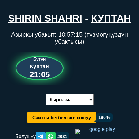
SHIRIN SHAHRI
-
КУПТАН
Азыркы убакыт:
10:57:15
(түзмөгүңүздүн
убактысы)
Бүгүн
Куптан
21:05
Тилди алмаштыруу:
Сайтты бетбелгиге кошуу
18046
Бөлүшүү
2031
Telegram orqali ulashish
WhatsApp orqali ulashish