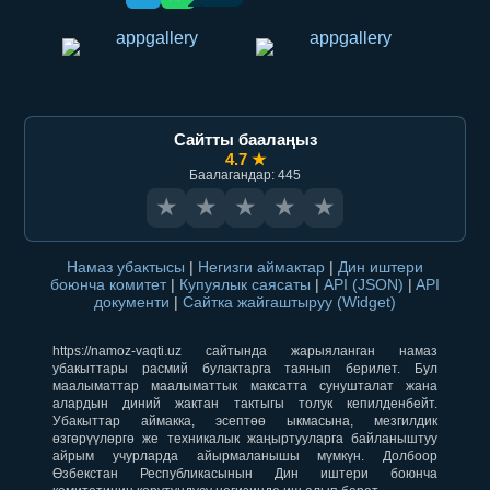
Сайтты баалаңыз
4.7 ★
Баалагандар: 445
★
★
★
★
★
Намаз убактысы
|
Негизги аймактар
|
Дин иштери
боюнча комитет
|
Купуялык саясаты
|
API (JSON)
|
API
документи
|
Сайтка жайгаштыруу (Widget)
https://namoz-vaqti.uz сайтында жарыяланган намаз
убакыттары расмий булактарга таянып берилет. Бул
маалыматтар маалыматтык максатта сунушталат жана
алардын диний жактан тактыгы толук кепилденбейт.
Убакыттар аймакка, эсептөө ыкмасына, мезгилдик
өзгөрүүлөргө же техникалык жаңыртууларга байланыштуу
айрым учурларда айырмаланышы мүмкүн. Долбоор
Өзбекстан Республикасынын Дин иштери боюнча