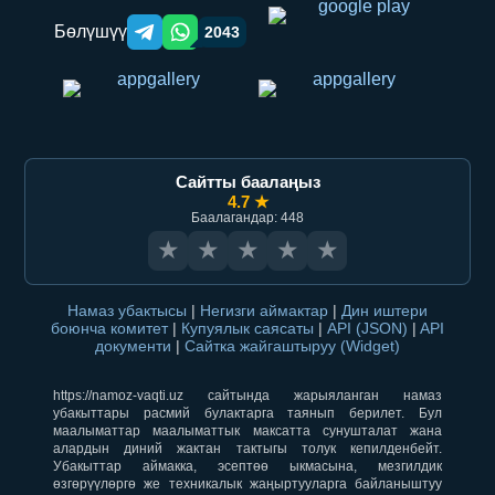
Бөлүшүү
2043
Telegram orqali ulashish
WhatsApp orqali ulashish
Сайтты баалаңыз
4.7 ★
Баалагандар: 448
★
★
★
★
★
Намаз убактысы
|
Негизги аймактар
|
Дин иштери
боюнча комитет
|
Купуялык саясаты
|
API (JSON)
|
API
документи
|
Сайтка жайгаштыруу (Widget)
https://namoz-vaqti.uz сайтында жарыяланган намаз
убакыттары расмий булактарга таянып берилет. Бул
маалыматтар маалыматтык максатта сунушталат жана
алардын диний жактан тактыгы толук кепилденбейт.
Убакыттар аймакка, эсептөө ыкмасына, мезгилдик
өзгөрүүлөргө же техникалык жаңыртууларга байланыштуу