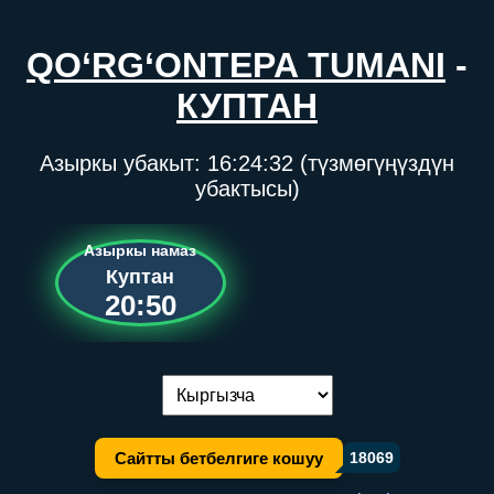
QO‘RG‘ONTEPA TUMANI
-
КУПТАН
Азыркы убакыт:
16:24:32
(түзмөгүңүздүн
убактысы)
Азыркы намаз
Куптан
20:50
Тилди алмаштыруу:
Сайтты бетбелгиге кошуу
18069