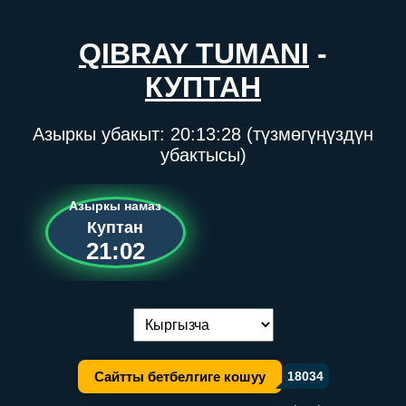
QIBRAY TUMANI
-
КУПТАН
Азыркы убакыт:
20:13:28
(түзмөгүңүздүн
убактысы)
Азыркы намаз
Куптан
21:02
Тилди алмаштыруу:
Сайтты бетбелгиге кошуу
18034