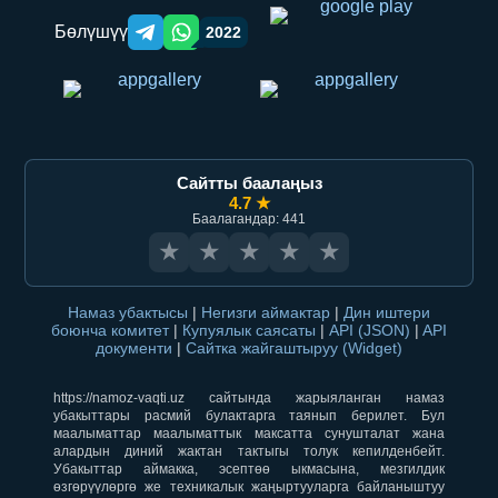
Бөлүшүү
2022
Telegram orqali ulashish
WhatsApp orqali ulashish
Сайтты баалаңыз
4.7 ★
Баалагандар: 441
★
★
★
★
★
Намаз убактысы
|
Негизги аймактар
|
Дин иштери
боюнча комитет
|
Купуялык саясаты
|
API (JSON)
|
API
документи
|
Сайтка жайгаштыруу (Widget)
https://namoz-vaqti.uz сайтында жарыяланган намаз
убакыттары расмий булактарга таянып берилет. Бул
маалыматтар маалыматтык максатта сунушталат жана
алардын диний жактан тактыгы толук кепилденбейт.
Убакыттар аймакка, эсептөө ыкмасына, мезгилдик
өзгөрүүлөргө же техникалык жаңыртууларга байланыштуу