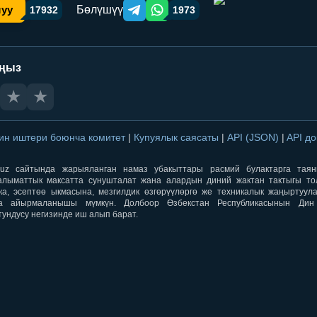
Бөлүшүү
шуу
17932
1973
Telegram orqali ulashish
WhatsApp orqali ulashish
аңыз
★
★
ин иштери боюнча комитет
|
Купуялык саясаты
|
API (JSON)
|
API д
aqti.uz сайтында жарыяланган намаз убакыттары расмий булактарга тая
лыматтык максатта сунушталат жана алардын диний жактан тактыгы тол
ка, эсептөө ыкмасына, мезгилдик өзгөрүүлөргө же техникалык жаңыртуул
а айырмаланышы мүмкүн. Долбоор Өзбекстан Республикасынын Ди
тундусу негизинде иш алып барат.