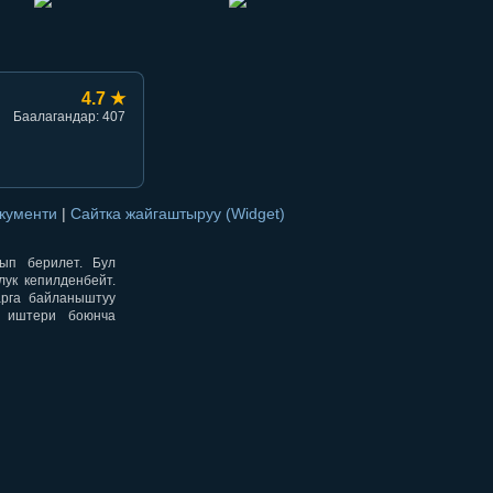
4.7 ★
Баалагандар: 407
окументи
|
Сайтка жайгаштыруу (Widget)
нып берилет. Бул
ук кепилденбейт.
арга байланыштуу
н иштери боюнча