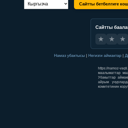
Сайтты бетбелгиге ко
Тилди алмаштыруу:
Сайтты баал
★
★
★
Намаз убактысы
|
Негизги аймактар
|
Д
https://namoz-v
маалыматтар маа
Убакыттар аймак
айрым учурлард
комитетинин кору