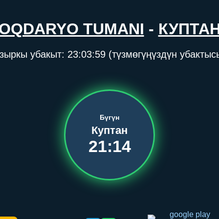
OQDARYO TUMANI
-
КУПТА
зыркы убакыт:
23:04:00
(түзмөгүңүздүн убактыс
Бүгүн
Куптан
21:14