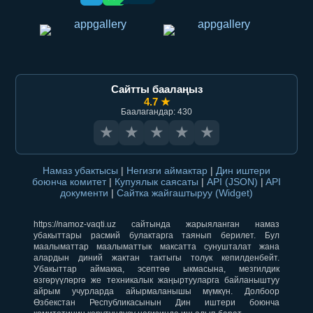
Сайтты баалаңыз
4.7 ★
Баалагандар: 430
★
★
★
★
★
Намаз убактысы
|
Негизги аймактар
|
Дин иштери
боюнча комитет
|
Купуялык саясаты
|
API (JSON)
|
API
документи
|
Сайтка жайгаштыруу (Widget)
https://namoz-vaqti.uz сайтында жарыяланган намаз
убакыттары расмий булактарга таянып берилет. Бул
маалыматтар маалыматтык максатта сунушталат жана
алардын диний жактан тактыгы толук кепилденбейт.
Убакыттар аймакка, эсептөө ыкмасына, мезгилдик
өзгөрүүлөргө же техникалык жаңыртууларга байланыштуу
айрым учурларда айырмаланышы мүмкүн. Долбоор
Өзбекстан Республикасынын Дин иштери боюнча