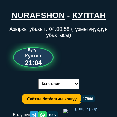
NURAFSHON
-
КУПТАН
Азыркы убакыт:
04:00:58
(түзмөгүңүздүн
убактысы)
Бүгүн
Куптан
21:04
Тилди алмаштыруу:
Сайтты бетбелгиге кошуу
17996
Бөлүшүү
1997
Telegram orqali ulashish
WhatsApp orqali ulashish